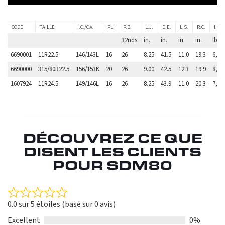
CODE
TAILLE
I.C./C.V.
PLI
P.B.
L.J.
D.E.
L.S.
R.C.
I.C.X
32nds
in.
in.
in.
in.
lbs.
6690001
11R22.5
146/143L
16
26
8.25
41.5
11.0
19.3
6,61
6690000
315/80R22.5
156/153K
20
26
9.00
42.5
12.3
19.9
8,82
1607924
11R24.5
149/146L
16
26
8.25
43.9
11.0
20.3
7,16
DÉCOUVREZ CE QUE
DISENT LES CLIENTS
POUR SDM80
Rated
0.0 sur 5 étoiles (basé sur 0 avis)
0.0
out
Excellent
0%