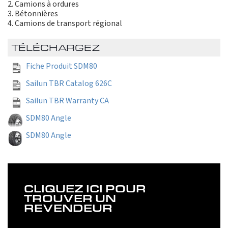
Camions à ordures
Bétonnières
Camions de transport régional
TÉLÉCHARGEZ
Fiche Produit SDM80
Sailun TBR Catalog 626C
Sailun TBR Warranty CA
SDM80 Angle
SDM80 Angle
CLIQUEZ ICI POUR
TROUVER UN
REVENDEUR