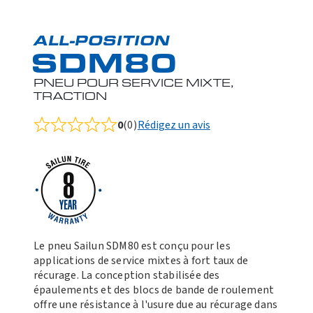
ALL-POSITION
SDM80
PNEU POUR SERVICE MIXTE,
TRACTION
0
(0)
Rédigez un avis
Rated
0.0
out
of
5
Le pneu Sailun SDM80 est conçu pour les
applications de service mixtes à fort taux de
récurage. La conception stabilisée des
épaulements et des blocs de bande de roulement
offre une résistance à l'usure due au récurage dans