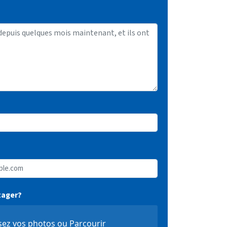
tager?
sez vos photos ou
Parcourir