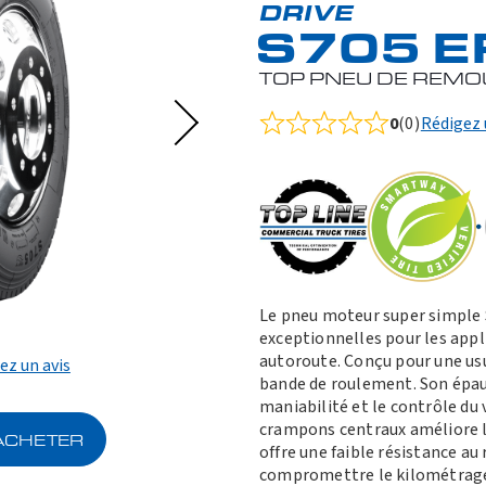
DRIVE
S705 E
TOP PNEU DE REMOU
0
(0)
Rédigez 
Rated
0.0
out
of
5
Le pneu moteur super simple 
exceptionnelles pour les appl
autoroute. Conçu pour une usur
ez un avis
bande de roulement. Son épaul
maniabilité et le contrôle du 
crampons centraux améliore 
ACHETER
offre une faible résistance au
compromettre le kilométrage.