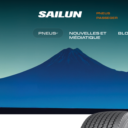
PNEUS
PASSEGER
PNEUS
NOUVELLES ET
BL
MÉDIATIQUE
PNEUS LONGUE DISTANCE
PNEU A SERVICE MIXTE
PNEUS LA CUEILLETTE ET
LA LIVRAISON
PNEU RÉGIONAL
TOP LINE