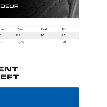
NDEUR
R.C.
I.C.X1
I.C.X2
P.A.
in.
lbs.
lbs.
p.s.i.
18.9
10,200
-
120
ENT
 EFT