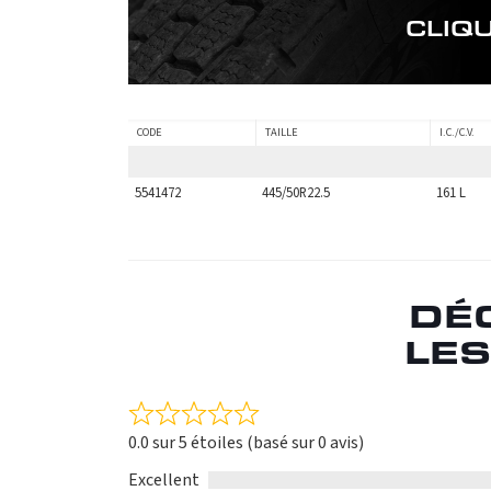
CLIQ
CODE
TAILLE
I.C./C.V.
5541472
445/50R22.5
161 L
DÉ
LES
Rated
0.0 sur 5 étoiles (basé sur 0 avis)
0.0
out
Excellent