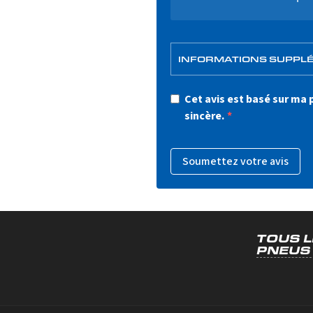
INFORMATIONS SUPPL
Cet avis est basé sur ma
sincère.
Soumettez votre avis
TOUS 
PNEUS