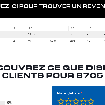
UEZ ICI POUR TROUVER UN REVE
PLI
P.B.
L.J.
D.E.
L.S.
32nds
in.
in.
in.
20
26
14.00
40.3
17.5
COUVREZ CE QUE DIS
 CLIENTS POUR S705
Note globale
0%