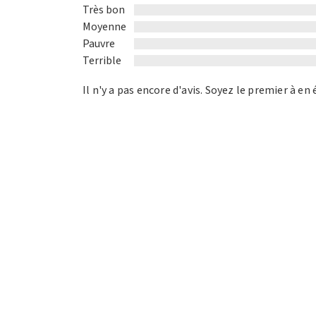
of
Très bon
5
Moyenne
Pauvre
Terrible
Il n'y a pas encore d'avis. Soyez le premier à en 