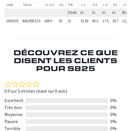
CODE
TAILLE
I.C./C.V.
PLI
P.B.
L.J.
D.E.
L.S.
R.C.
I.C.X1
32nds
in.
in.
in.
in.
lbs.
1001333
445/65R22.5
168 K
20
21
13.00
45.3
17.5
20.7
12,30
DÉCOUVREZ CE QUE
DISENT LES CLIENTS
POUR S825
Rated
0.0 sur 5 étoiles (basé sur 0 avis)
0.0
out
Excellent
0%
of
Très bon
0%
5
Moyenne
0%
Pauvre
0%
Terrible
0%