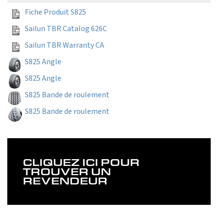
Fiche Produit S825
Sailun TBR Catalog 626C
Sailun TBR Warranty CA
S825 Angle
S825 Angle
S825 Bande de roulement
S825 Bande de roulement
CLIQUEZ ICI POUR
TROUVER UN
REVENDEUR