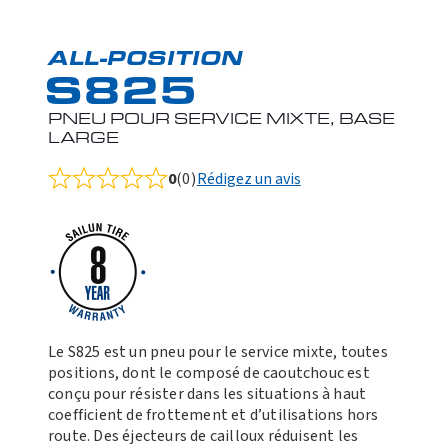
ALL-POSITION
S825
PNEU POUR SERVICE MIXTE, BASE
LARGE
0
(0)
Rédigez un avis
Rated
0.0
out
of
5
Le S825 est un pneu pour le service mixte, toutes
positions, dont le composé de caoutchouc est
conçu pour résister dans les situations à haut
coefficient de frottement et d’utilisations hors
route. Des éjecteurs de cailloux réduisent les