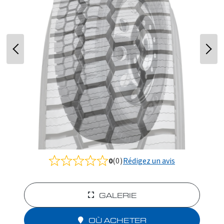
0
(0)
Rédigez un avis
Rated
0.0
out
of
GALERIE
5
OÙ ACHETER