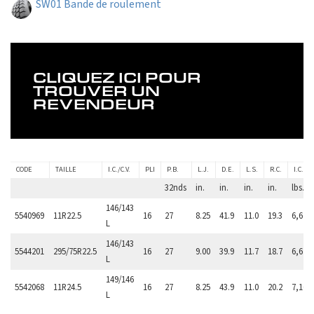
SW01 Bande de roulement
CLIQUEZ ICI POUR
TROUVER UN
REVENDEUR
CODE
TAILLE
I.C./C.V.
PLI
P.B.
L.J.
D.E.
L.S.
R.C.
I.C.X1
32nds
in.
in.
in.
in.
lbs.
146/143
5540969
11R22.5
16
27
8.25
41.9
11.0
19.3
6,610
L
146/143
5544201
295/75R22.5
16
27
9.00
39.9
11.7
18.7
6,610
L
149/146
5542068
11R24.5
16
27
8.25
43.9
11.0
20.2
7,160
L