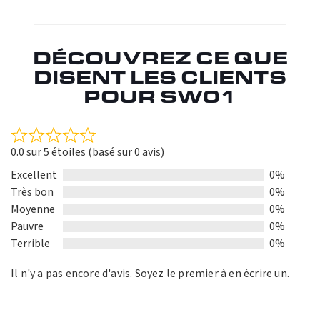
DÉCOUVREZ CE QUE
DISENT LES CLIENTS
POUR SW01
Rated
0.0 sur 5 étoiles (basé sur 0 avis)
0.0
out
Excellent
0%
of
Très bon
0%
5
Moyenne
0%
Pauvre
0%
Terrible
0%
Il n'y a pas encore d'avis. Soyez le premier à en écrire un.