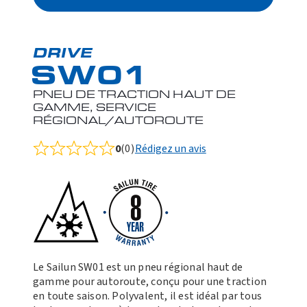
DRIVE
SW01
PNEU DE TRACTION HAUT DE
GAMME, SERVICE
RÉGIONAL/AUTOROUTE
0
(0)
Rédigez un avis
Rated
0.0
out
of
5
Le Sailun SW01 est un pneu régional haut de
gamme pour autoroute, conçu pour une traction
en toute saison. Polyvalent, il est idéal par tous