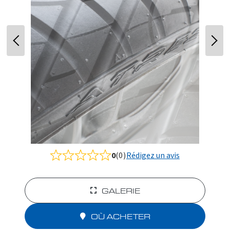
0
(0)
Rédigez un avis
Rated
0.0
out
of
GALERIE
5
OÙ ACHETER