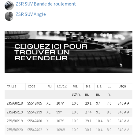
ZSR SUV Bande de roulement
ZSR SUV Angle
CLIQUEZ ICI POUR
TROUVER UN
REVENDEUR
TAILLE
CODE
PLI
I.C./C.V.
P.B.
D.E.
L.S.
L.J.
UTQG
32/in.
in.
in.
in.
235/60R18
S5542405
XL
107V
10.0
29.1
9.4
7.0
340 A A
235/45R19
S5542399
XL
99Y
10.0
27.4
9.3
8.0
340 A A
255/50R19
S5542480
XL
107Y
10.0
29.1
10.4
8.0
340 A A
255/50R20
S5542402
XL
109W
10.0
30.1
10.4
8.0
340 A A