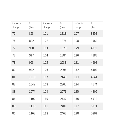
Indice de
Pd
Indice de
Pd
Indice de
Pd
charge
(lbs)
charge
(lbs)
charge
(lbs)
75
853
101
1819
127
3858
76
882
102
1874
128
3968
77
908
103
1929
129
4079
78
937
104
1984
130
4189
79
963
105
2039
131
4299
80
992
106
2094
132
4409
81
1019
107
2149
133
4541
82
1047
108
2205
134
4674
83
1074
109
2271
135
4806
84
1102
110
2337
136
4938
85
1135
111
2403
137
5071
86
1168
112
2469
138
5203