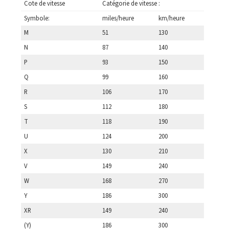
Cote de vitesse
Catégorie de vitesse :
Symbole:
miles/heure
km/heure
M
51
130
N
87
140
P
93
150
Q
99
160
R
106
170
S
112
180
T
118
190
U
124
200
X
130
210
V
149
240
W
168
270
Y
186
300
XR
149
240
(Y)
186
300